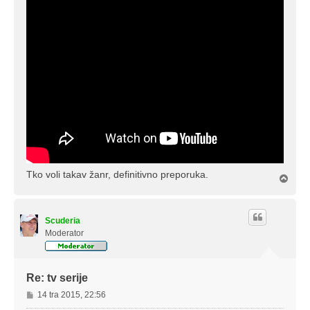
Tko voli takav žanr, definitivno preporuka.
V
r
h
Scuderia
Moderator
Re: tv serije
P
14 tra 2015, 22:56
o