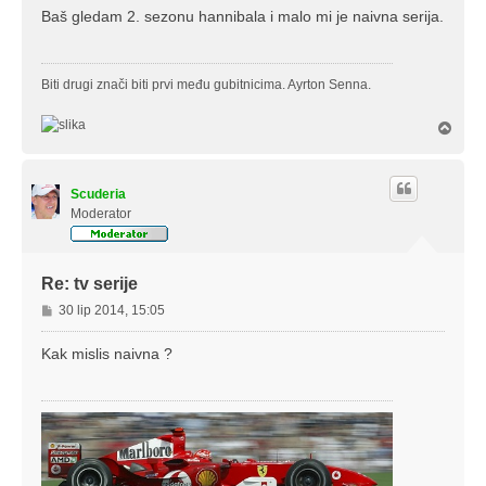
s
Baš gledam 2. sezonu hannibala i malo mi je naivna serija.
t
Biti drugi znači biti prvi među gubitnicima. Ayrton Senna.
V
r
h
Scuderia
Moderator
Re: tv serije
P
30 lip 2014, 15:05
o
s
Kak mislis naivna ?
t