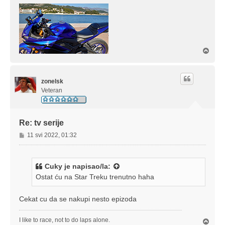
V
r
h
zonelsk
Veteran
Re: tv serije
P
11 svi 2022, 01:32
o
s
t
Cuky
je napisao/la:
Ostat ću na Star Treku trenutno haha
Cekat cu da se nakupi nesto epizoda
I like to race, not to do laps alone.
V