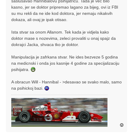
saslusavao Hannibalovu psihijatricu. Tada je vec bilo
kasno, jer se doktor pripremao lagano za bijeg, ovi iz FBI
su mu rekli da ne ide kod doktora, jer nemaju nikakvih
dokaza, ali ovaj je ipak otisao.
Ista stvar sa onom Allanom. Tek kada je vidjela kako
doktor mase s nozevima, zeleci provaliti u onaj spajz da
dokrajci Jacka, shvaca tko je doktor.
Manipulacija je zafrkana stvar. Ne ides bezveze 5 godina
na medicnski i onda jos kasnije 4 godine za specijalizaciju
psihijatra.
A obracun Will - Hannibal - >desavao se svako malo, samo
na psihickoj bazi.
V
r