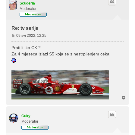
Scuderia
Moderator
Re: tv serije
P
09 svi 2022, 12:25
o
s
Prati li tko CK ?
t
Za 4 mjeseca izlazi S5 koja se s nestrpljenjem ceka.
V
r
h
Cuky
Moderator