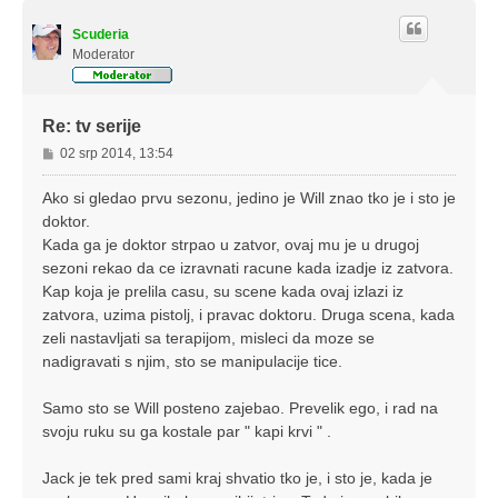
h
Scuderia
Moderator
Re: tv serije
P
02 srp 2014, 13:54
o
s
Ako si gledao prvu sezonu, jedino je Will znao tko je i sto je
t
doktor.
Kada ga je doktor strpao u zatvor, ovaj mu je u drugoj
sezoni rekao da ce izravnati racune kada izadje iz zatvora.
Kap koja je prelila casu, su scene kada ovaj izlazi iz
zatvora, uzima pistolj, i pravac doktoru. Druga scena, kada
zeli nastavljati sa terapijom, misleci da moze se
nadigravati s njim, sto se manipulacije tice.
Samo sto se Will posteno zajebao. Prevelik ego, i rad na
svoju ruku su ga kostale par " kapi krvi " .
Jack je tek pred sami kraj shvatio tko je, i sto je, kada je