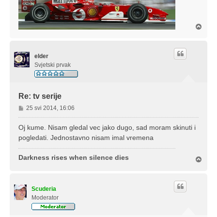
V
r
h
elder
Svjetski prvak
Re: tv serije
P
25 svi 2014, 16:06
o
s
Oj kume. Nisam gledal vec jako dugo, sad moram skinuti i
t
pogledati. Jednostavno nisam imal vremena
Darkness rises when silence dies
V
r
h
Scuderia
Moderator