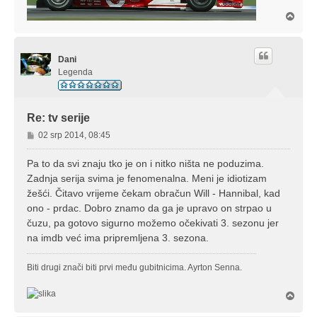
V
r
h
Dani
Legenda
Re: tv serije
P
02 srp 2014, 08:45
o
s
Pa to da svi znaju tko je on i nitko ništa ne poduzima.
t
Zadnja serija svima je fenomenalna. Meni je idiotizam
žešći. Čitavo vrijeme čekam obračun Will - Hannibal, kad
ono - prdac. Dobro znamo da ga je upravo on strpao u
čuzu, pa gotovo sigurno možemo očekivati 3. sezonu jer
na imdb već ima pripremljena 3. sezona.
Biti drugi znači biti prvi među gubitnicima. Ayrton Senna.
V
r