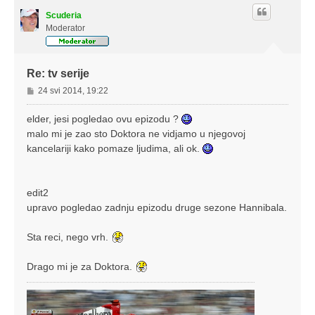
Scuderia
Moderator
Re: tv serije
P
24 svi 2014, 19:22
o
s
elder, jesi pogledao ovu epizodu ?
t
malo mi je zao sto Doktora ne vidjamo u njegovoj
kancelariji kako pomaze ljudima, ali ok.
edit2
upravo pogledao zadnju epizodu druge sezone Hannibala.
Sta reci, nego vrh.
Drago mi je za Doktora.