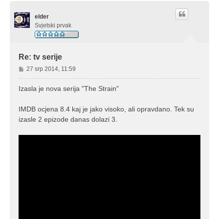
h
elder
Svjetski prvak
Re: tv serije
P
27 srp 2014, 11:59
o
s
Izasla je nova serija "The Strain"
t
IMDB ocjena 8.4 kaj je jako visoko, ali opravdano. Tek su
izasle 2 epizode danas dolazi 3.