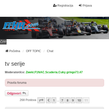
Registracija
Prijava
ČPP
Početna
OFF TOPIC
Chat
tv serije
Moderatori/ce:
Zweki
,
F1NAC
,
Scuderia
,
Cuky
,
gringo73
,
47
Pravila foruma
Odgovori
Stranica:
11
/
11
.
1
7
8
9
10
11
Prethodna
268 Postova
...