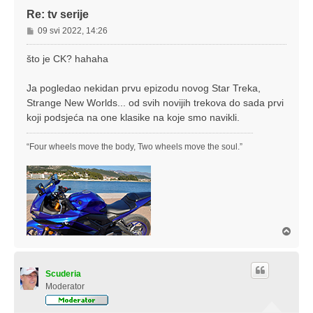
Re: tv serije
P
09 svi 2022, 14:26
o
s
što je CK? hahaha
t
Ja pogledao nekidan prvu epizodu novog Star Treka,
Strange New Worlds... od svih novijih trekova do sada prvi
koji podsjeća na one klasike na koje smo navikli.
“Four wheels move the body, Two wheels move the soul.”
V
r
h
Scuderia
Moderator