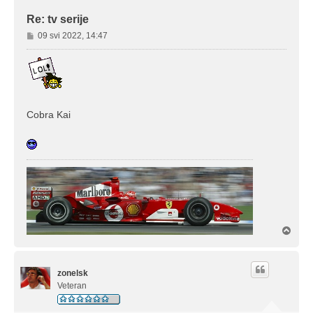
Re: tv serije
P
09 svi 2022, 14:47
o
s
t
Cobra Kai
V
r
h
zonelsk
Veteran