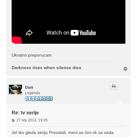
Ukratno preporucam
Darkness rises when silence dies
V
r
h
Dani
Legenda
Re: tv serije
P
27 srp 2014, 19:26
o
s
Jel tko gleda seriju Preostali. meni se čini ok za sada.
t