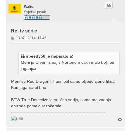
Walter
Svjetski prvak
Re: tv serije
P
13 ožu 2014, 17:46
o
s
t
speedy56 je napisao/la:
Meni je Crveni zmaj s Nortonom cak i malo bolji od
jaganjca
Meni su Red Dragon i Hannibal samo blijede sjene filma
Kad jaganjci utihnu.
BTW True Detective je odlična serija, samo me zadnja
epizoda pomalo razočarala.
V
r
h