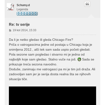
Schumy.d
Legenda
Re: tv serije
P
19 kol 2014, 15:33
o
s
Da li je netko gledao ili gleda Chicago Fire?
t
Priča o vatrogascima jedne od postaja u Chicagu koja je
snimljena 2012., alči tek sam sada uspio početi gledati.
Pola sezone sam pogledao i stvarno mi je jedna od
najboljih koje sam gledao. Stalno vuče na još.
Sada se
prikazuje treća sezona navodno.
Doduše, zanimaju me vatrogasci pa mi je tim još draža. Ali
zadovoljan sam jer je serija dosta realna šta se njihovih
situacija tiče.