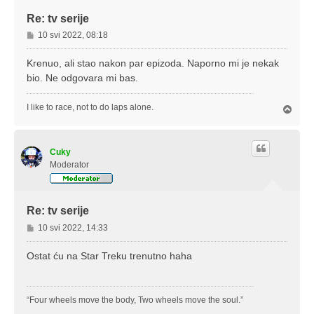
Re: tv serije
P
10 svi 2022, 08:18
o
s
Krenuo, ali stao nakon par epizoda. Naporno mi je nekak
t
bio. Ne odgovara mi bas.
I like to race, not to do laps alone.
V
r
h
Cuky
Moderator
Re: tv serije
P
10 svi 2022, 14:33
o
s
Ostat ću na Star Treku trenutno haha
t
“Four wheels move the body, Two wheels move the soul.”