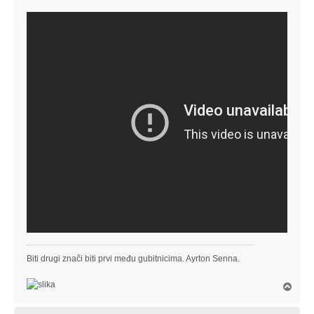
Biti drugi znači biti prvi među gubitnicima. Ayrton Senna.
V
r
h