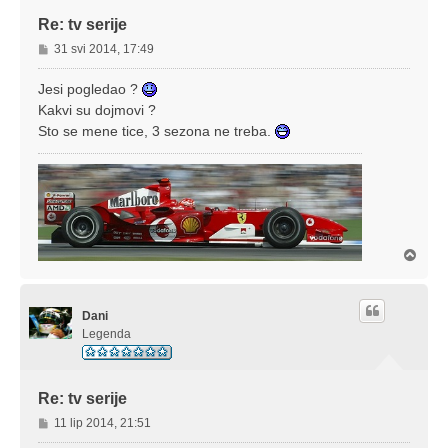
Re: tv serije
P
31 svi 2014, 17:49
o
s
Jesi pogledao ?
t
Kakvi su dojmovi ?
Sto se mene tice, 3 sezona ne treba.
V
r
h
Dani
Legenda
Re: tv serije
P
11 lip 2014, 21:51
o